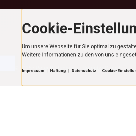
Drücken
Cookie-Einstellu
Sie
Tab,
um
Um unsere Webseite für Sie optimal zu gestalt
durch
Weitere Informationen zu den von uns eingeset
die
Optionen
© 2025 • Peter Kistenberger Betriebs-GmbH
Impressum
|
Haftung
|
Datenschutz
|
Cookie-Einstellu
zu
navigieren.
ESC
lehnt
alle
Cookies
ab.