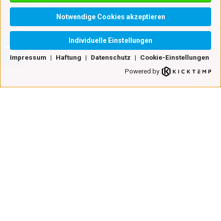
Einstellungen
Notwendige Cookies akzeptieren
Individuelle Einstellungen
Impressum
|
Haftung
|
Datenschutz
|
Cookie-Einstellungen
© 2025 • Peter Kistenberger Betriebs-GmbH
Powered by