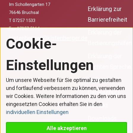
Im Schollengarten 17
Erklärung zur
76646 Bruchsal
Barrierefreiheit
T 07257 1533
Fax 07257 5164
Erklärung der
Drücken
kistenberger@kistenberger.de
Cookie-
Bedienungshilfen
Sie
Tab,
Erklärung der
um
Einstellungen
durch
leichten Sprache
die
Haftung
Optionen
Um unsere Webseite für Sie optimal zu gestalten
zu
und fortlaufend verbessern zu können, verwenden
Datenschutz
navigieren.
wir Cookies. Weitere Informationen zu den von uns
ESC
eingesetzten Cookies erhalten Sie in den
Kontakt
lehnt
individuellen Einstellungen
alle
Downloads
Cookies
Alle akzeptieren
ab.
Cookie-