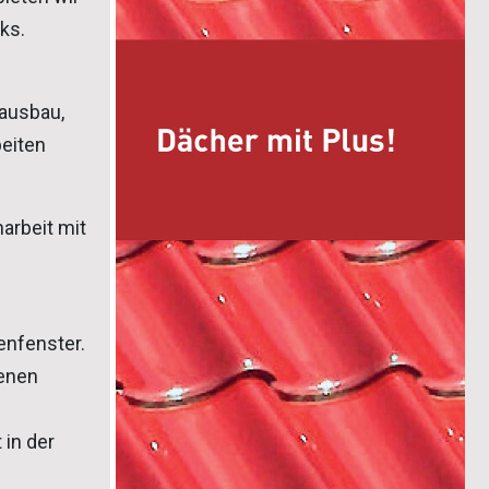
ks.
ausbau,
eiten
arbeit mit
enfenster.
denen
in der