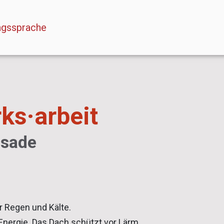
Sprache auswählen
agssprache
ks·arbeit
ssade
 Regen und Kälte.
nergie. Das Dach schützt vor Lärm.